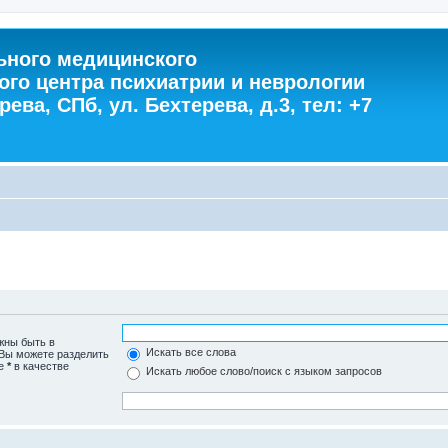
ного медицинского
ого центра психиатрии и неврологии
ева, СПб, ул. Бехтерева, д.3, тел: +7
жны быть в
Искать все слова
 Вы можете разделить
те
*
в качестве
Искать любое слово/поиск с языком запросов