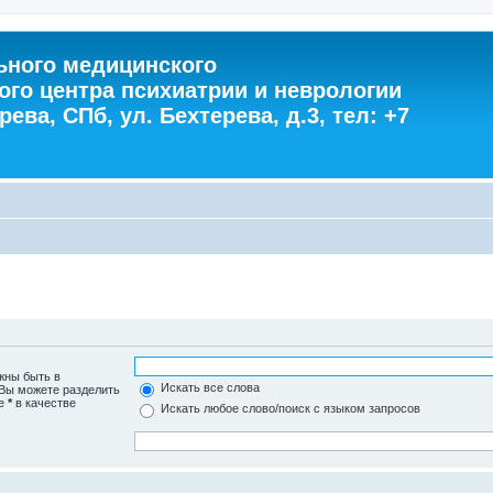
ного медицинского
ого центра психиатрии и неврологии
ева, СПб, ул. Бехтерева, д.3, тел: +7
жны быть в
Искать все слова
 Вы можете разделить
те
*
в качестве
Искать любое слово/поиск с языком запросов