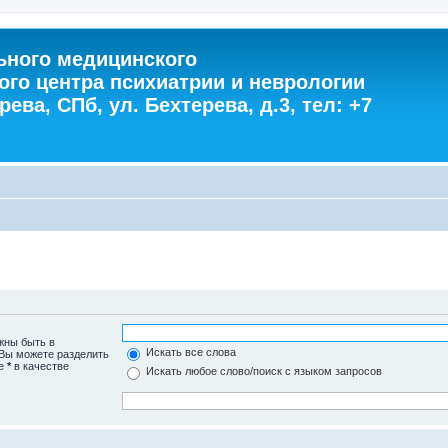
ного медицинского
ого центра психиатрии и неврологии
ева, СПб, ул. Бехтерева, д.3, тел: +7
жны быть в
Искать все слова
 Вы можете разделить
те
*
в качестве
Искать любое слово/поиск с языком запросов