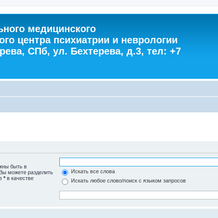
ного медицинского
ого центра психиатрии и неврологии
ева, СПб, ул. Бехтерева, д.3, тел: +7
жны быть в
Искать все слова
 Вы можете разделить
те
*
в качестве
Искать любое слово/поиск с языком запросов