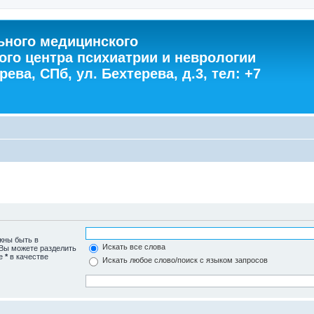
ного медицинского
ого центра психиатрии и неврологии
ева, СПб, ул. Бехтерева, д.3, тел: +7
жны быть в
Искать все слова
 Вы можете разделить
те
*
в качестве
Искать любое слово/поиск с языком запросов