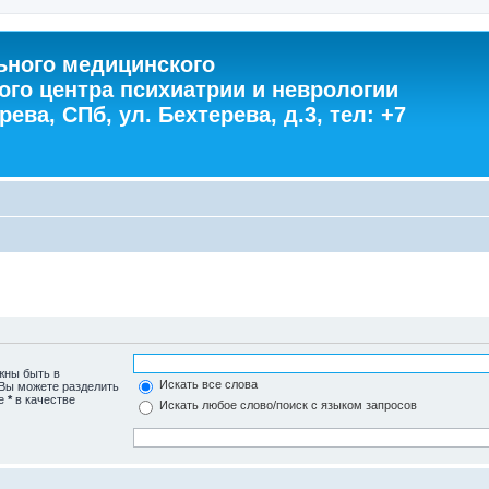
ного медицинского
ого центра психиатрии и неврологии
ева, СПб, ул. Бехтерева, д.3, тел: +7
жны быть в
Искать все слова
 Вы можете разделить
те
*
в качестве
Искать любое слово/поиск с языком запросов