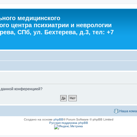
ного медицинского
ого центра психиатрии и неврологии
ева, СПб, ул. Бехтерева, д.3, тел: +7
ые данной конференцией?
Наша кома
Создано на основе
phpBB
® Forum Software © phpBB Limited
Русская поддержка phpBB