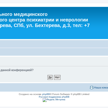
ного медицинского
ого центра психиатрии и неврологии
ева, СПб, ул. Бехтерева, д.3, тел: +7
ые данной конференцией?
Наша кома
Создано на основе
phpBB
® Forum Software © phpBB Limited
Русская поддержка phpBB