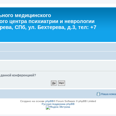
ного медицинского
ого центра психиатрии и неврологии
ева, СПб, ул. Бехтерева, д.3, тел: +7
ые данной конференцией?
Наша кома
Создано на основе
phpBB
® Forum Software © phpBB Limited
Русская поддержка phpBB