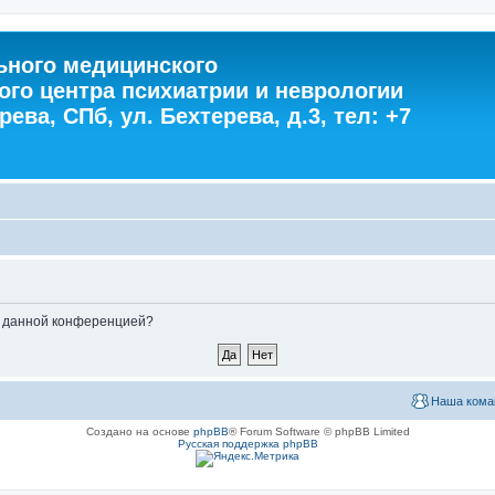
ного медицинского
ого центра психиатрии и неврологии
ева, СПб, ул. Бехтерева, д.3, тел: +7
ые данной конференцией?
Наша кома
Создано на основе
phpBB
® Forum Software © phpBB Limited
Русская поддержка phpBB