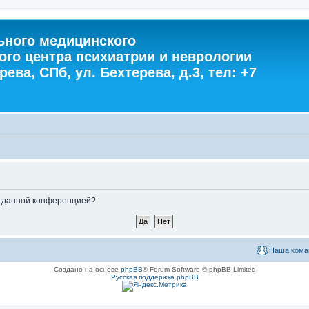
ного медицинского
ого центра психиатрии и неврологии
ева, СПб, ул. Бехтерева, д.3, тел: +7
ые данной конференцией?
Наша кома
Создано на основе
phpBB
® Forum Software © phpBB Limited
Русская поддержка phpBB