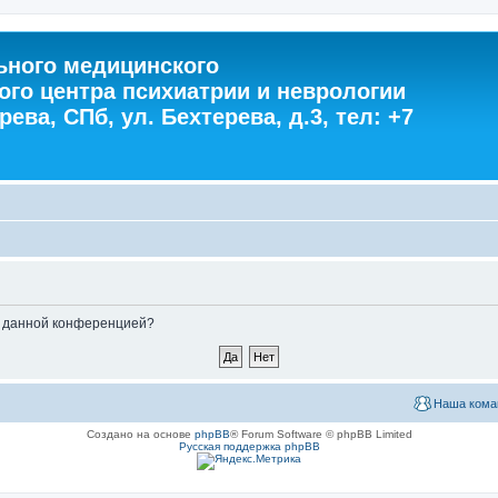
ного медицинского
ого центра психиатрии и неврологии
ева, СПб, ул. Бехтерева, д.3, тел: +7
ые данной конференцией?
Наша кома
Создано на основе
phpBB
® Forum Software © phpBB Limited
Русская поддержка phpBB