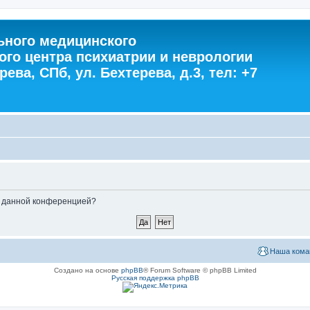
ного медицинского
ого центра психиатрии и неврологии
ева, СПб, ул. Бехтерева, д.3, тел: +7
ые данной конференцией?
Наша кома
Создано на основе
phpBB
® Forum Software © phpBB Limited
Русская поддержка phpBB