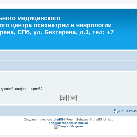
ного медицинского
ого центра психиатрии и неврологии
ева, СПб, ул. Бехтерева, д.3, тел: +7
ые данной конференцией?
Наша кома
Создано на основе
phpBB
® Forum Software © phpBB Limited
Русская поддержка phpBB