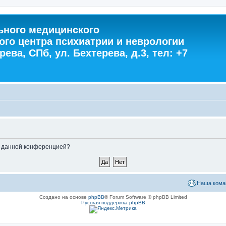
ного медицинского
ого центра психиатрии и неврологии
ева, СПб, ул. Бехтерева, д.3, тел: +7
ые данной конференцией?
Наша кома
Создано на основе
phpBB
® Forum Software © phpBB Limited
Русская поддержка phpBB