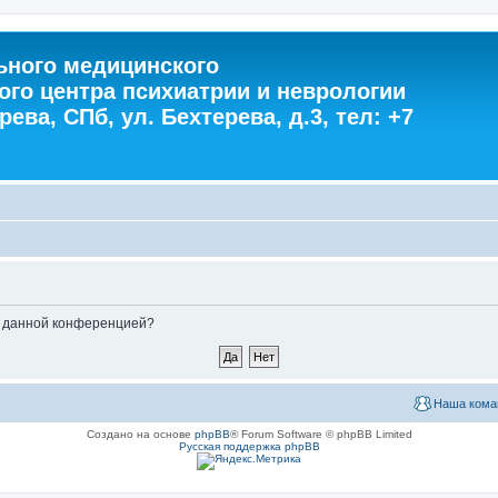
ного медицинского
ого центра психиатрии и неврологии
ева, СПб, ул. Бехтерева, д.3, тел: +7
ые данной конференцией?
Наша кома
Создано на основе
phpBB
® Forum Software © phpBB Limited
Русская поддержка phpBB