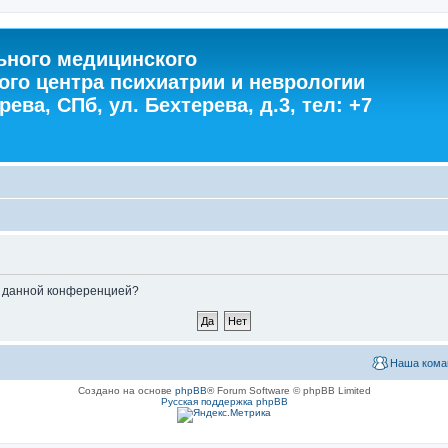
ного медицинского
ого центра психиатрии и неврологии
ева, СПб, ул. Бехтерева, д.3, тел: +7
ые данной конференцией?
Наша кома
Создано на основе
phpBB
® Forum Software © phpBB Limited
Русская поддержка phpBB