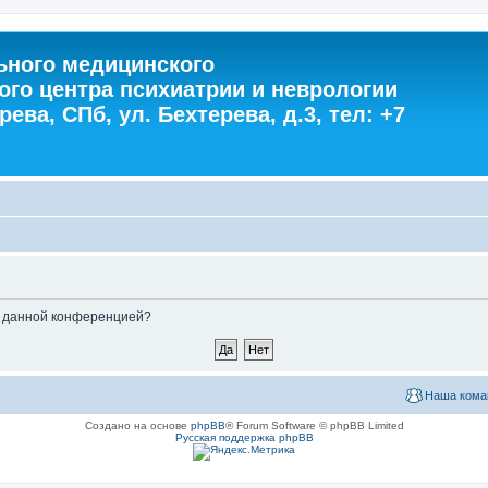
ного медицинского
ого центра психиатрии и неврологии
ева, СПб, ул. Бехтерева, д.3, тел: +7
ые данной конференцией?
Наша кома
Создано на основе
phpBB
® Forum Software © phpBB Limited
Русская поддержка phpBB