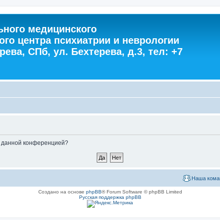
ного медицинского
ого центра психиатрии и неврологии
ева, СПб, ул. Бехтерева, д.3, тел: +7
ые данной конференцией?
Наша кома
Создано на основе
phpBB
® Forum Software © phpBB Limited
Русская поддержка phpBB