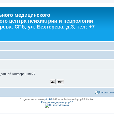
ного медицинского
ого центра психиатрии и неврологии
ева, СПб, ул. Бехтерева, д.3, тел: +7
ые данной конференцией?
Наша кома
Создано на основе
phpBB
® Forum Software © phpBB Limited
Русская поддержка phpBB