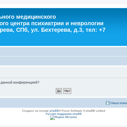
ного медицинского
ого центра психиатрии и неврологии
ева, СПб, ул. Бехтерева, д.3, тел: +7
ые данной конференцией?
Наша кома
Создано на основе
phpBB
® Forum Software © phpBB Limited
Русская поддержка phpBB