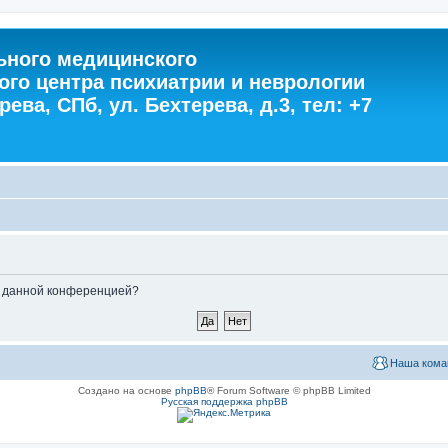
ного медицинского
ого центра психиатрии и неврологии
ева, СПб, ул. Бехтерева, д.3, тел: +7
ые данной конференцией?
Наша кома
Создано на основе
phpBB
® Forum Software © phpBB Limited
Русская поддержка phpBB