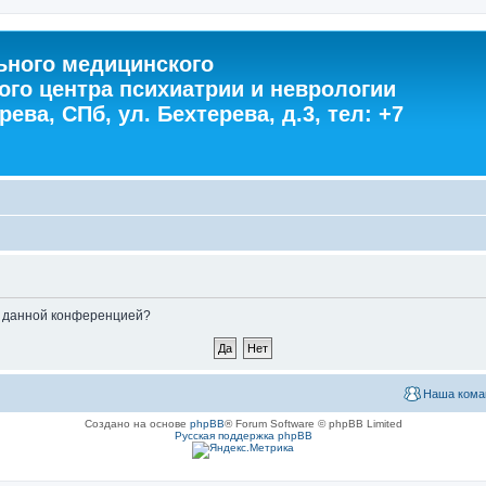
ного медицинского
ого центра психиатрии и неврологии
ева, СПб, ул. Бехтерева, д.3, тел: +7
ые данной конференцией?
Наша кома
Создано на основе
phpBB
® Forum Software © phpBB Limited
Русская поддержка phpBB