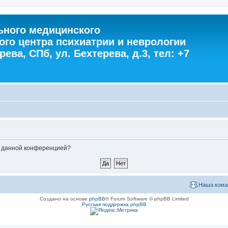
ного медицинского
ого центра психиатрии и неврологии
ева, СПб, ул. Бехтерева, д.3, тел: +7
ые данной конференцией?
Наша кома
Создано на основе
phpBB
® Forum Software © phpBB Limited
Русская поддержка phpBB