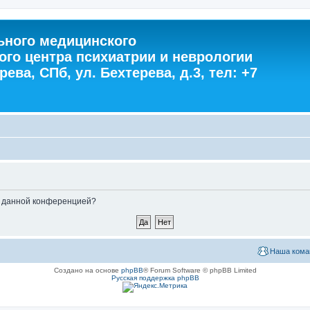
ного медицинского
ого центра психиатрии и неврологии
ева, СПб, ул. Бехтерева, д.3, тел: +7
ые данной конференцией?
Наша кома
Создано на основе
phpBB
® Forum Software © phpBB Limited
Русская поддержка phpBB