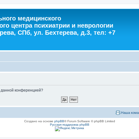
ного медицинского
ого центра психиатрии и неврологии
ева, СПб, ул. Бехтерева, д.3, тел: +7
ые данной конференцией?
Наша кома
Создано на основе
phpBB
® Forum Software © phpBB Limited
Русская поддержка phpBB