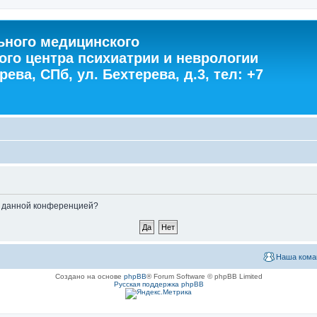
ного медицинского
ого центра психиатрии и неврологии
ева, СПб, ул. Бехтерева, д.3, тел: +7
ые данной конференцией?
Наша кома
Создано на основе
phpBB
® Forum Software © phpBB Limited
Русская поддержка phpBB