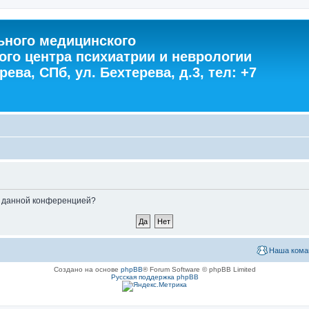
ного медицинского
ого центра психиатрии и неврологии
ева, СПб, ул. Бехтерева, д.3, тел: +7
ые данной конференцией?
Наша кома
Создано на основе
phpBB
® Forum Software © phpBB Limited
Русская поддержка phpBB