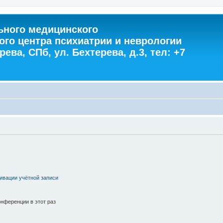
ного медицинского
ого центра психиатрии и неврологии
ева, СПб, ул. Бехтерева, д.3, тел: +7
ивации учётной записи
нференции в этот раз