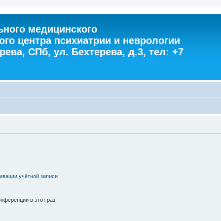
ного медицинского
ого центра психиатрии и неврологии
ева, СПб, ул. Бехтерева, д.3, тел: +7
ивации учётной записи
нференции в этот раз