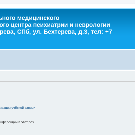
ного медицинского
ого центра психиатрии и неврологии
ева, СПб, ул. Бехтерева, д.3, тел: +7
ивации учётной записи
нференции в этот раз