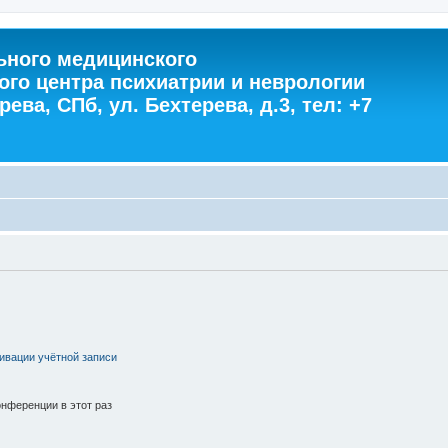
ного медицинского
ого центра психиатрии и неврологии
ева, СПб, ул. Бехтерева, д.3, тел: +7
ивации учётной записи
нференции в этот раз