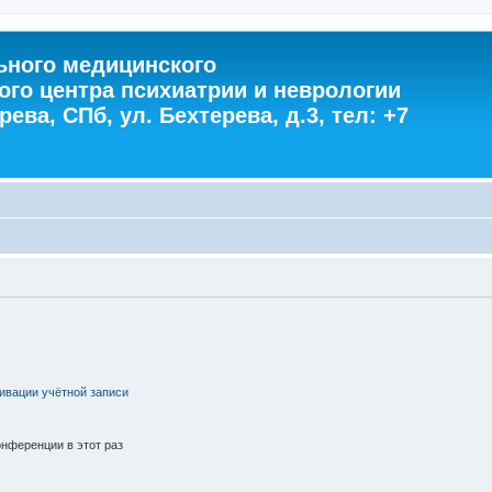
ного медицинского
ого центра психиатрии и неврологии
ева, СПб, ул. Бехтерева, д.3, тел: +7
ивации учётной записи
нференции в этот раз