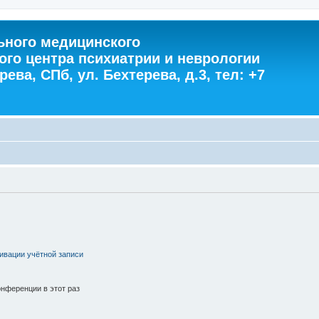
ного медицинского
ого центра психиатрии и неврологии
ева, СПб, ул. Бехтерева, д.3, тел: +7
ивации учётной записи
нференции в этот раз