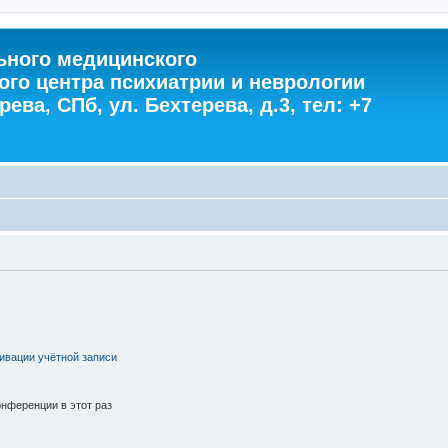
ного медицинского
ого центра психиатрии и неврологии
ева, СПб, ул. Бехтерева, д.3, тел: +7
ивации учётной записи
нференции в этот раз