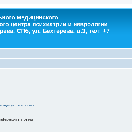
ного медицинского
ого центра психиатрии и неврологии
ева, СПб, ул. Бехтерева, д.3, тел: +7
ивации учётной записи
нференции в этот раз