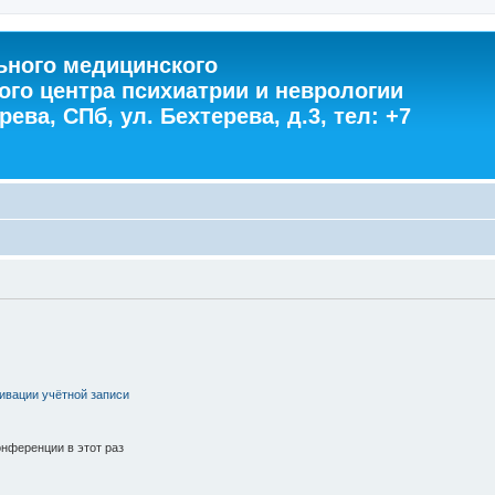
ного медицинского
ого центра психиатрии и неврологии
ева, СПб, ул. Бехтерева, д.3, тел: +7
ивации учётной записи
нференции в этот раз