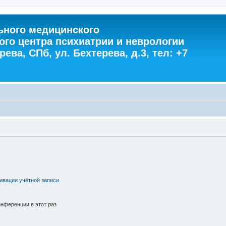
ного медицинского
ого центра психиатрии и неврологии
ева, СПб, ул. Бехтерева, д.3, тел: +7
ивации учётной записи
нференции в этот раз