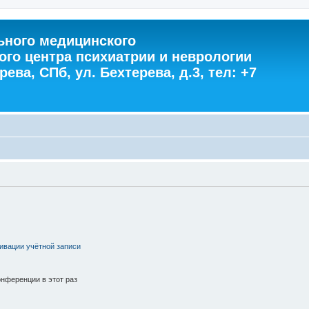
ного медицинского
ого центра психиатрии и неврологии
ева, СПб, ул. Бехтерева, д.3, тел: +7
ивации учётной записи
нференции в этот раз