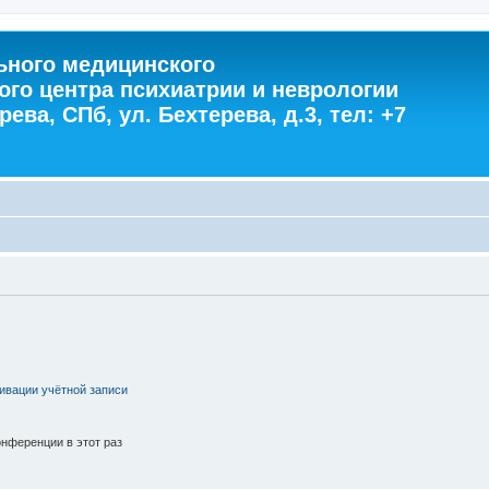
ного медицинского
ого центра психиатрии и неврологии
ева, СПб, ул. Бехтерева, д.3, тел: +7
ивации учётной записи
нференции в этот раз