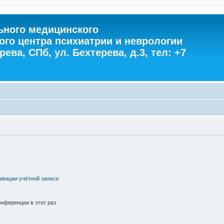
ного медицинского
ого центра психиатрии и неврологии
ева, СПб, ул. Бехтерева, д.3, тел: +7
ивации учётной записи
нференции в этот раз