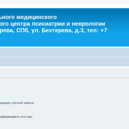
ного медицинского
ого центра психиатрии и неврологии
ева, СПб, ул. Бехтерева, д.3, тел: +7
ивации учётной записи
нференции в этот раз