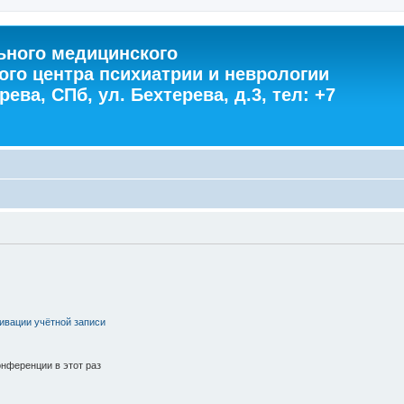
ного медицинского
ого центра психиатрии и неврологии
ева, СПб, ул. Бехтерева, д.3, тел: +7
ивации учётной записи
нференции в этот раз