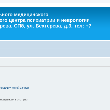
ного медицинского
ого центра психиатрии и неврологии
ева, СПб, ул. Бехтерева, д.3, тел: +7
ивации учётной записи
нференции в этот раз