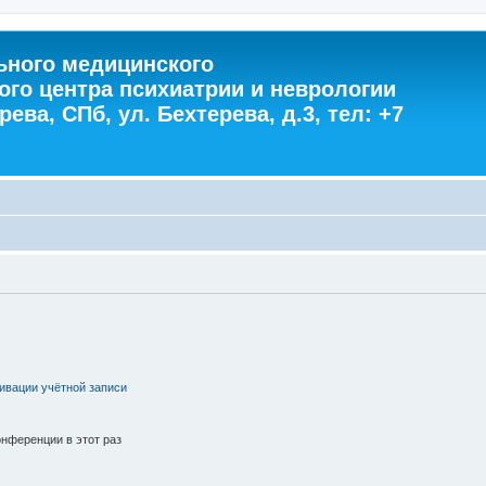
ного медицинского
ого центра психиатрии и неврологии
ева, СПб, ул. Бехтерева, д.3, тел: +7
ивации учётной записи
нференции в этот раз