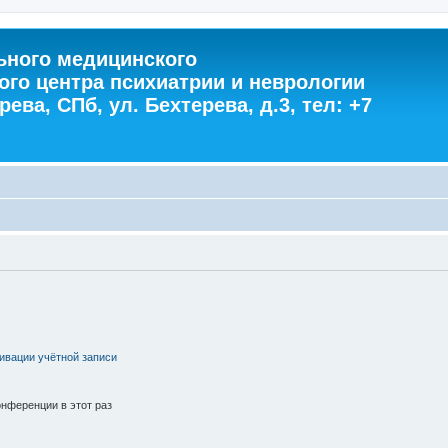
ного медицинского
ого центра психиатрии и неврологии
ева, СПб, ул. Бехтерева, д.3, тел: +7
ивации учётной записи
нференции в этот раз