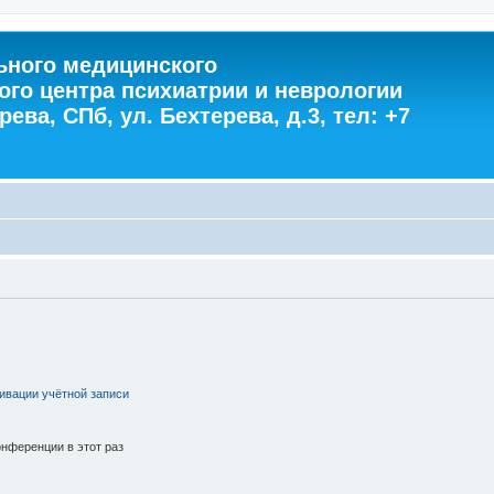
ного медицинского
ого центра психиатрии и неврологии
ева, СПб, ул. Бехтерева, д.3, тел: +7
ивации учётной записи
нференции в этот раз