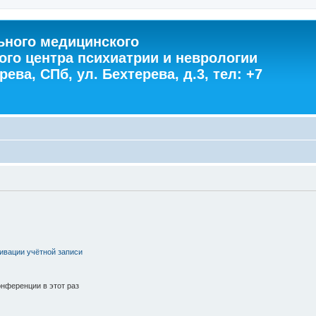
ного медицинского
ого центра психиатрии и неврологии
ева, СПб, ул. Бехтерева, д.3, тел: +7
ивации учётной записи
нференции в этот раз