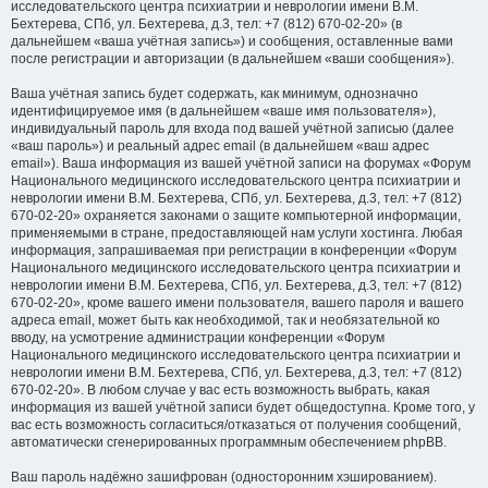
исследовательского центра психиатрии и неврологии имени В.М.
Бехтерева, СПб, ул. Бехтерева, д.3, тел: +7 (812) 670-02-20» (в
дальнейшем «ваша учётная запись») и сообщения, оставленные вами
после регистрации и авторизации (в дальнейшем «ваши сообщения»).
Ваша учётная запись будет содержать, как минимум, однозначно
идентифицируемое имя (в дальнейшем «ваше имя пользователя»),
индивидуальный пароль для входа под вашей учётной записью (далее
«ваш пароль») и реальный адрес email (в дальнейшем «ваш адрес
email»). Ваша информация из вашей учётной записи на форумах «Форум
Национального медицинского исследовательского центра психиатрии и
неврологии имени В.М. Бехтерева, СПб, ул. Бехтерева, д.3, тел: +7 (812)
670-02-20» охраняется законами о защите компьютерной информации,
применяемыми в стране, предоставляющей нам услуги хостинга. Любая
информация, запрашиваемая при регистрации в конференции «Форум
Национального медицинского исследовательского центра психиатрии и
неврологии имени В.М. Бехтерева, СПб, ул. Бехтерева, д.3, тел: +7 (812)
670-02-20», кроме вашего имени пользователя, вашего пароля и вашего
адреса email, может быть как необходимой, так и необязательной ко
вводу, на усмотрение администрации конференции «Форум
Национального медицинского исследовательского центра психиатрии и
неврологии имени В.М. Бехтерева, СПб, ул. Бехтерева, д.3, тел: +7 (812)
670-02-20». В любом случае у вас есть возможность выбрать, какая
информация из вашей учётной записи будет общедоступна. Кроме того, у
вас есть возможность согласиться/отказаться от получения сообщений,
автоматически сгенерированных программным обеспечением phpBB.
Ваш пароль надёжно зашифрован (односторонним хэшированием).