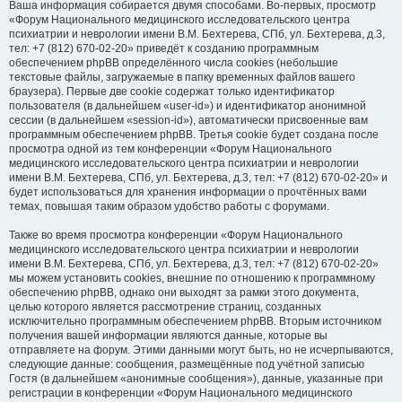
Ваша информация собирается двумя способами. Во-первых, просмотр
«Форум Национального медицинского исследовательского центра
психиатрии и неврологии имени В.М. Бехтерева, СПб, ул. Бехтерева, д.3,
тел: +7 (812) 670-02-20» приведёт к созданию программным
обеспечением phpBB определённого числа cookies (небольшие
текстовые файлы, загружаемые в папку временных файлов вашего
браузера). Первые две cookie содержат только идентификатор
пользователя (в дальнейшем «user-id») и идентификатор анонимной
сессии (в дальнейшем «session-id»), автоматически присвоенные вам
программным обеспечением phpBB. Третья cookie будет создана после
просмотра одной из тем конференции «Форум Национального
медицинского исследовательского центра психиатрии и неврологии
имени В.М. Бехтерева, СПб, ул. Бехтерева, д.3, тел: +7 (812) 670-02-20» и
будет использоваться для хранения информации о прочтённых вами
темах, повышая таким образом удобство работы с форумами.
Также во время просмотра конференции «Форум Национального
медицинского исследовательского центра психиатрии и неврологии
имени В.М. Бехтерева, СПб, ул. Бехтерева, д.3, тел: +7 (812) 670-02-20»
мы можем установить cookies, внешние по отношению к программному
обеспечению phpBB, однако они выходят за рамки этого документа,
целью которого является рассмотрение страниц, созданных
исключительно программным обеспечением phpBB. Вторым источником
получения вашей информации являются данные, которые вы
отправляете на форум. Этими данными могут быть, но не исчерпываются,
следующие данные: сообщения, размещённые под учётной записью
Гостя (в дальнейшем «анонимные сообщения»), данные, указанные при
регистрации в конференции «Форум Национального медицинского