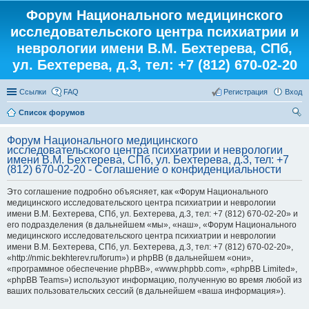
Форум Национального медицинского
исследовательского центра психиатрии и
неврологии имени В.М. Бехтерева, СПб,
ул. Бехтерева, д.3, тел: +7 (812) 670-02-20
Ссылки
FAQ
Регистрация
Вход
Список форумов
ои
Форум Национального медицинского
ск
исследовательского центра психиатрии и неврологии
имени В.М. Бехтерева, СПб, ул. Бехтерева, д.3, тел: +7
(812) 670-02-20 - Соглашение о конфиденциальности
Это соглашение подробно объясняет, как «Форум Национального
медицинского исследовательского центра психиатрии и неврологии
имени В.М. Бехтерева, СПб, ул. Бехтерева, д.3, тел: +7 (812) 670-02-20» и
его подразделения (в дальнейшем «мы», «наш», «Форум Национального
медицинского исследовательского центра психиатрии и неврологии
имени В.М. Бехтерева, СПб, ул. Бехтерева, д.3, тел: +7 (812) 670-02-20»,
«http://nmic.bekhterev.ru/forum») и phpBB (в дальнейшем «они»,
«программное обеспечение phpBB», «www.phpbb.com», «phpBB Limited»,
«phpBB Teams») используют информацию, полученную во время любой из
ваших пользовательских сессий (в дальнейшем «ваша информация»).