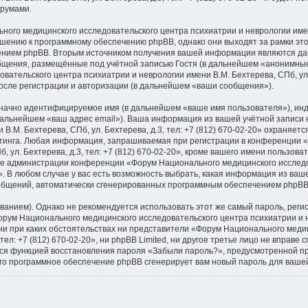
орумами.
го медицинского исследовательского центра психиатрии и неврологии имени В
ошению к программному обеспечению phpBB, однако они выходят за рамки это
ением phpBB. Вторым источником получения вашей информации являются да
общения, размещённые под учётной записью Гостя (в дальнейшем «анонимные
тельского центра психиатрии и неврологии имени В.М. Бехтерева, СПб, ул. Б
осле регистрации и авторизации (в дальнейшем «ваши сообщения»).
означно идентифицируемое имя (в дальнейшем «ваше имя пользователя»), ин
 дальнейшем «ваш адрес email»). Ваша информация из вашей учётной запис
 В.М. Бехтерева, СПб, ул. Бехтерева, д.3, тел: +7 (812) 670-02-20» охраня
тинга. Любая информация, запрашиваемая при регистрации в конференции 
 ул. Бехтерева, д.3, тел: +7 (812) 670-02-20», кроме вашего имени пользова
ние администрации конференции «Форум Национального медицинского исследо
20». В любом случае у вас есть возможность выбрать, какая информация из ваш
сообщений, автоматически сгенерированных программным обеспечением phpBB
ием). Однако не рекомендуется использовать этот же самый пароль, регист
рум Национального медицинского исследовательского центра психиатрии и не
е, ни при каких обстоятельствах ни представители «Форум Национального мед
 тел: +7 (812) 670-02-20», ни phpBB Limited, ни другое третье лицо не вправе
ться функцией восстановления пароля «Забыли пароль?», предусмотренной 
его программное обеспечение phpBB сгенерирует вам новый пароль для вашей