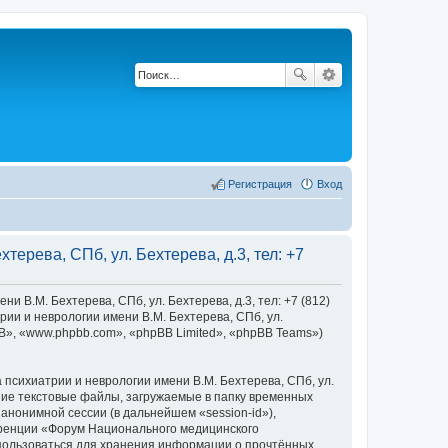
Регистрация
Вход
ерева, СПб, ул. Бехтерева, д.3, тел: +7
В.М. Бехтерева, СПб, ул. Бехтерева, д.3, тел: +7 (812)
ии и неврологии имени В.М. Бехтерева, СПб, ул.
pBB», «www.phpbb.com», «phpBB Limited», «phpBB Teams»)
сихиатрии и неврологии имени В.М. Бехтерева, СПб, ул.
ьшие текстовые файлы, загружаемые в папку временных
анонимной сессии (в дальнейшем «session-id»),
еренции «Форум Национального медицинского
 использоваться для хранения информации о прочтённых