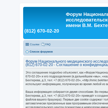
Форум Националь
исследовательск
имени В.М. Бехтер
(812) 670-02-20
Ссылки
FAQ
Список форумов
Форум Национального медицинского исследова
(812) 670-02-20 - Соглашение о конфиденциа
Это соглашение подробно объясняет, как «Форум Националь
670-02-20» и его подразделения (в дальнейшем «мы», «на
Бехтерева, д.3, тел: +7 (812) 670-02-20», «http://nmic.be
используют информацию, полученную во время любой из в
Ваша информация собирается двумя способами. Во-первых,
Бехтерева, д.3, тел: +7 (812) 670-02-20» приведёт к со
файлов вашего браузера). Первые две cookie содержат тол
автоматически присвоенные вам программным обеспечение
исследовательского центра психиатрии и неврологии имени 