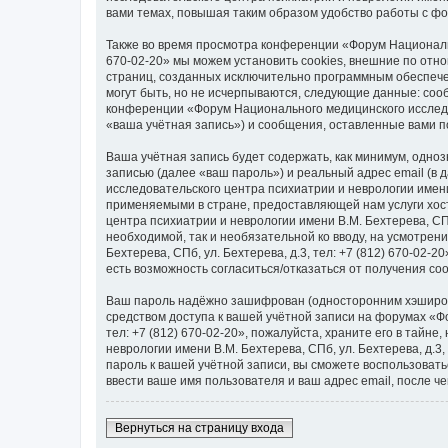
вами темах, повышая таким образом удобство работы с ф
Также во время просмотра конференции «Форум Национально
670-02-20» мы можем установить cookies, внешние по отн
страниц, созданных исключительно программным обеспеч
могут быть, но не исчерпываются, следующие данные: со
конференции «Форум Национального медицинского исследова
«ваша учётная запись») и сообщения, оставленные вами п
Ваша учётная запись будет содержать, как минимум, одн
записью (далее «ваш пароль») и реальный адрес email (в
исследовательского центра психиатрии и неврологии имени
применяемыми в стране, предоставляющей нам услуги хос
центра психиатрии и неврологии имени В.М. Бехтерева, СПб,
необходимой, так и необязательной ко вводу, на усмотре
Бехтерева, СПб, ул. Бехтерева, д.3, тел: +7 (812) 670-02-
есть возможность согласиться/отказаться от получения 
Ваш пароль надёжно зашифрован (односторонним хэширован
средством доступа к вашей учётной записи на форумах «Фо
тел: +7 (812) 670-02-20», пожалуйста, храните его в тайн
неврологии имени В.М. Бехтерева, СПб, ул. Бехтерева, д.3,
пароль к вашей учётной записи, вы сможете воспользова
ввести ваше имя пользователя и ваш адрес email, после ч
Вернуться на страницу входа