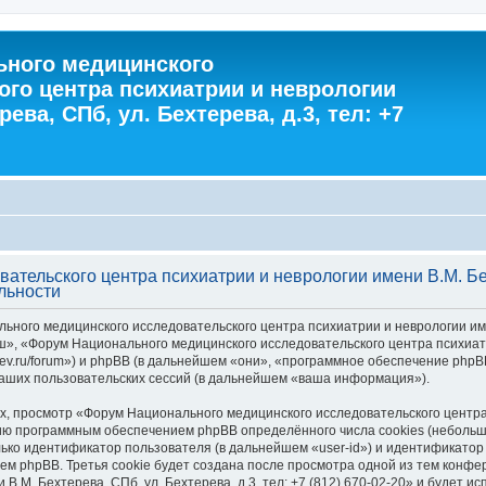
ного медицинского
ого центра психиатрии и неврологии
ева, СПб, ул. Бехтерева, д.3, тел: +7
тельского центра психиатрии и неврологии имени В.М. Бехт
льности
ного медицинского исследовательского центра психиатрии и неврологии имени 
ш», «Форум Национального медицинского исследовательского центра психиатр
khterev.ru/forum») и phpBB (в дальнейшем «они», «программное обеспечение ph
аших пользовательских сессий (в дальнейшем «ваша информация»).
 просмотр «Форум Национального медицинского исследовательского центра п
зданию программным обеспечением phpBB определённого числа cookies (небол
ько идентификатор пользователя (в дальнейшем «user-id») и идентификатор 
м phpBB. Третья cookie будет создана после просмотра одной из тем конф
В.М. Бехтерева, СПб, ул. Бехтерева, д.3, тел: +7 (812) 670-02-20» и будет