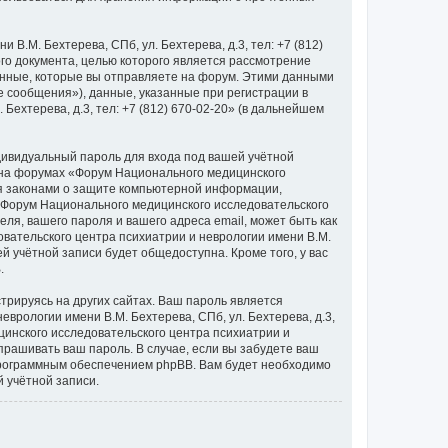
.М. Бехтерева, СПб, ул. Бехтерева, д.3, тел: +7 (812)
го документа, целью которого является рассмотрение
нные, которые вы отправляете на форум. Этими данными
 сообщения»), данные, указанные при регистрации в
ехтерева, д.3, тел: +7 (812) 670-02-20» (в дальнейшем
дивидуальный пароль для входа под вашей учётной
и на форумах «Форум Национального медицинского
ется законами о защите компьютерной информации,
«Форум Национального медицинского исследовательского
теля, вашего пароля и вашего адреса email, может быть как
вательского центра психиатрии и неврологии имени В.М.
ей учётной записи будет общедоступна. Кроме того, у вас
.
рируясь на других сайтах. Ваш пароль является
врологии имени В.М. Бехтерева, СПб, ул. Бехтерева, д.3,
ицинского исследовательского центра психиатрии и
 спрашивать ваш пароль. В случае, если вы забудете ваш
программным обеспечением phpBB. Вам будет необходимо
 учётной записи.